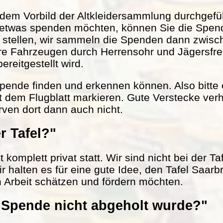
em Vorbild der Altkleidersammlung durchgefüh
 etwas spenden möchten, können Sie die Spen
r stellen, wir sammeln die Spenden dann zwisc
ere Fahrzeugen durch Herrensohr und Jägersfr
reitgestellt wird.
 Spende finden und erkennen können. Also bitte
t dem Flugblatt markieren. Gute Verstecke verh
rven dort dann auch nicht.
r Tafel?"
komplett privat statt. Wir sind nicht bei der Ta
ir halten es für eine gute Idee, den Tafel Saarb
n Arbeit schätzen und fördern möchten.
Spende nicht abgeholt wurde?"