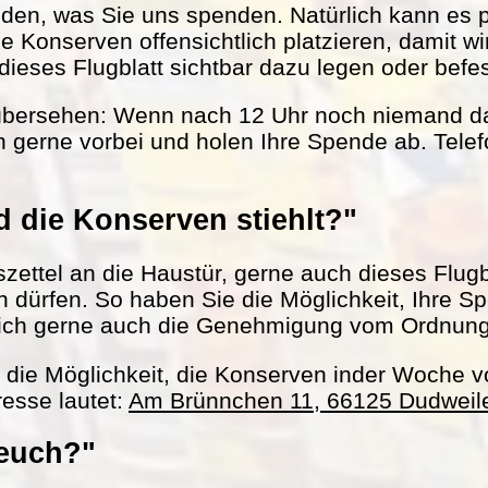
nden, was Sie uns spenden. Natürlich kann es 
le Konserven offensichtlich platzieren, damit w
ieses Flugblatt sichtbar dazu legen oder befes
übersehen: Wenn nach 12 Uhr noch niemand da 
 gerne vorbei und holen Ihre Spende ab. Tel
 die Konserven stiehlt?"
ettel an die Haustür, gerne auch dieses Flugbl
ln dürfen. So haben Sie die Möglichkeit, Ihre S
ich gerne auch die Genehmigung vom Ordnun
h die Möglichkeit, die Konserven inder Woche 
esse lautet:
Am Brünnchen 11, 66125 Dudweil
 euch?"