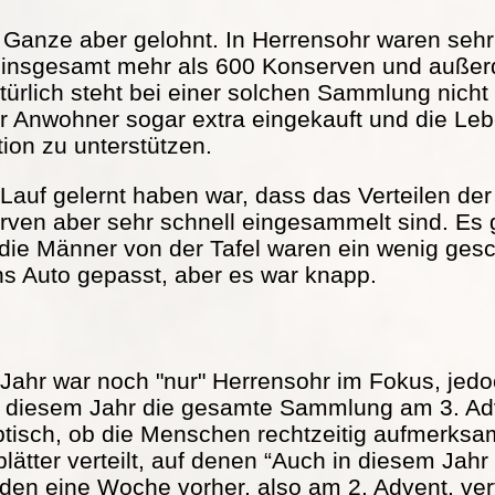
s Ganze aber gelohnt. In Herrensohr waren seh
 insgesamt mehr als 600 Konserven und außer
türlich steht bei einer solchen Sammlung nicht
r Anwohner sogar extra eingekauft und die Lebe
tion zu unterstützen.
Lauf gelernt haben war, dass das Verteilen der 
serven aber sehr schnell eingesammelt sind. Es
 die Männer von der Tafel waren ein wenig ge
ns Auto gepasst, aber es war knapp.
Jahr war noch "nur" Herrensohr im Fokus, jed
in diesem Jahr die gesamte Sammlung am 3. Adv
ptisch, ob die Menschen rechtzeitig aufmerks
ätter verteilt, auf denen “Auch in diesem Jah
rden eine Woche vorher, also am 2. Advent, vert