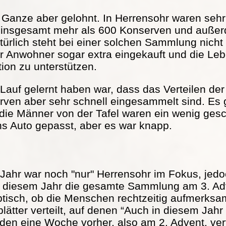
s Ganze aber gelohnt. In Herrensohr waren seh
 insgesamt mehr als 600 Konserven und außer
türlich steht bei einer solchen Sammlung nicht
r Anwohner sogar extra eingekauft und die Lebe
tion zu unterstützen.
Lauf gelernt haben war, dass das Verteilen der 
serven aber sehr schnell eingesammelt sind. Es
 die Männer von der Tafel waren ein wenig ge
ns Auto gepasst, aber es war knapp.
Jahr war noch "nur" Herrensohr im Fokus, jed
in diesem Jahr die gesamte Sammlung am 3. Adv
ptisch, ob die Menschen rechtzeitig aufmerks
ätter verteilt, auf denen “Auch in diesem Jah
rden eine Woche vorher, also am 2. Advent, vert