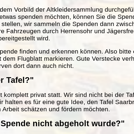
em Vorbild der Altkleidersammlung durchgefüh
 etwas spenden möchten, können Sie die Spen
r stellen, wir sammeln die Spenden dann zwisc
ere Fahrzeugen durch Herrensohr und Jägersfr
reitgestellt wird.
 Spende finden und erkennen können. Also bitte
t dem Flugblatt markieren. Gute Verstecke verh
rven dort dann auch nicht.
r Tafel?"
komplett privat statt. Wir sind nicht bei der Ta
ir halten es für eine gute Idee, den Tafel Saarb
n Arbeit schätzen und fördern möchten.
Spende nicht abgeholt wurde?"