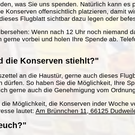
nden, was Sie uns spenden. Natürlich kann es 
le Konserven offensichtlich platzieren, damit w
ieses Flugblatt sichtbar dazu legen oder befes
übersehen: Wenn nach 12 Uhr noch niemand da 
 gerne vorbei und holen Ihre Spende ab. Tel
 die Konserven stiehlt?"
ettel an die Haustür, gerne auch dieses Flugbl
ln dürfen. So haben Sie die Möglichkeit, Ihre S
ich gerne auch die Genehmigung vom Ordnun
h die Möglichkeit, die Konserven inder Woche 
esse lautet:
Am Brünnchen 11, 66125 Dudweil
 euch?"