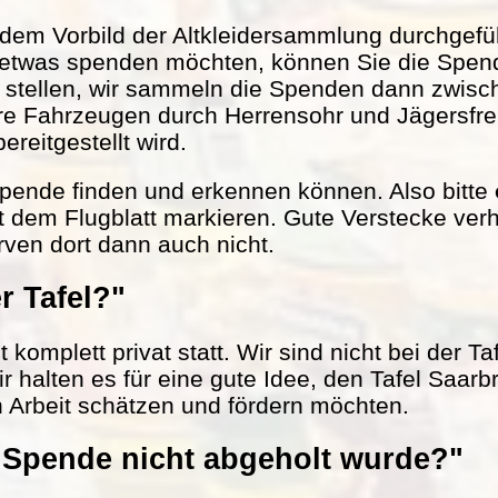
em Vorbild der Altkleidersammlung durchgefüh
 etwas spenden möchten, können Sie die Spen
r stellen, wir sammeln die Spenden dann zwisc
ere Fahrzeugen durch Herrensohr und Jägersfr
reitgestellt wird.
 Spende finden und erkennen können. Also bitte
t dem Flugblatt markieren. Gute Verstecke verh
rven dort dann auch nicht.
r Tafel?"
komplett privat statt. Wir sind nicht bei der Ta
ir halten es für eine gute Idee, den Tafel Saarb
n Arbeit schätzen und fördern möchten.
Spende nicht abgeholt wurde?"