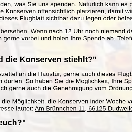
nden, was Sie uns spenden. Natürlich kann es 
le Konserven offensichtlich platzieren, damit w
ieses Flugblatt sichtbar dazu legen oder befes
übersehen: Wenn nach 12 Uhr noch niemand da 
 gerne vorbei und holen Ihre Spende ab. Tel
 die Konserven stiehlt?"
ettel an die Haustür, gerne auch dieses Flugbl
ln dürfen. So haben Sie die Möglichkeit, Ihre S
ich gerne auch die Genehmigung vom Ordnun
h die Möglichkeit, die Konserven inder Woche 
esse lautet:
Am Brünnchen 11, 66125 Dudweil
 euch?"