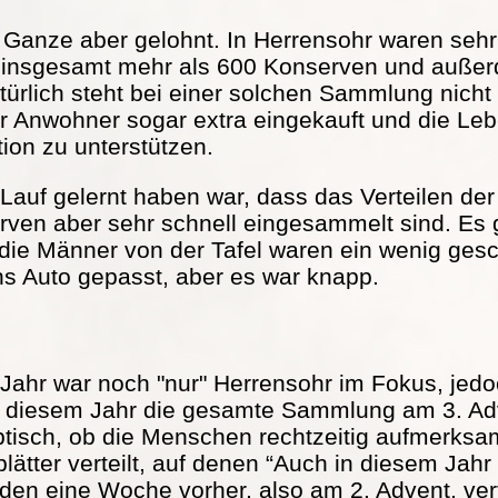
s Ganze aber gelohnt. In Herrensohr waren seh
 insgesamt mehr als 600 Konserven und außer
türlich steht bei einer solchen Sammlung nicht
r Anwohner sogar extra eingekauft und die Lebe
tion zu unterstützen.
Lauf gelernt haben war, dass das Verteilen der 
serven aber sehr schnell eingesammelt sind. Es
 die Männer von der Tafel waren ein wenig ge
ns Auto gepasst, aber es war knapp.
Jahr war noch "nur" Herrensohr im Fokus, jed
in diesem Jahr die gesamte Sammlung am 3. Adv
ptisch, ob die Menschen rechtzeitig aufmerks
ätter verteilt, auf denen “Auch in diesem Jah
rden eine Woche vorher, also am 2. Advent, vert