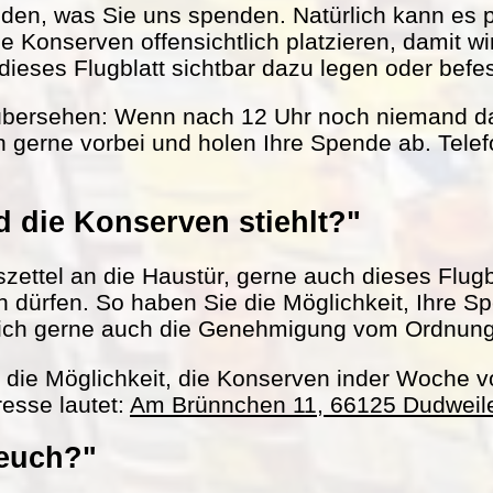
nden, was Sie uns spenden. Natürlich kann es 
le Konserven offensichtlich platzieren, damit w
ieses Flugblatt sichtbar dazu legen oder befes
übersehen: Wenn nach 12 Uhr noch niemand da 
 gerne vorbei und holen Ihre Spende ab. Tel
 die Konserven stiehlt?"
ettel an die Haustür, gerne auch dieses Flugbl
ln dürfen. So haben Sie die Möglichkeit, Ihre S
ich gerne auch die Genehmigung vom Ordnun
h die Möglichkeit, die Konserven inder Woche 
esse lautet:
Am Brünnchen 11, 66125 Dudweil
 euch?"