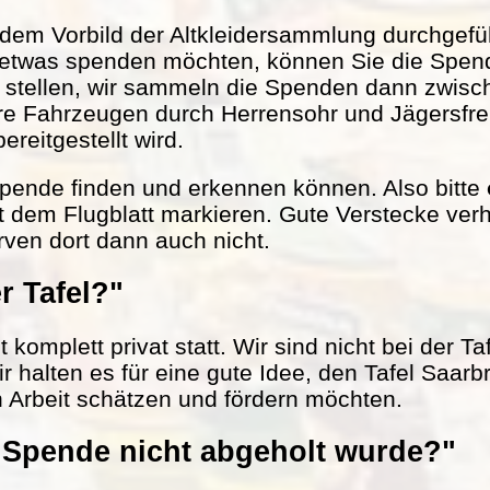
em Vorbild der Altkleidersammlung durchgefüh
 etwas spenden möchten, können Sie die Spen
r stellen, wir sammeln die Spenden dann zwisc
ere Fahrzeugen durch Herrensohr und Jägersfr
reitgestellt wird.
 Spende finden und erkennen können. Also bitte
t dem Flugblatt markieren. Gute Verstecke verh
rven dort dann auch nicht.
r Tafel?"
komplett privat statt. Wir sind nicht bei der Ta
ir halten es für eine gute Idee, den Tafel Saarb
n Arbeit schätzen und fördern möchten.
Spende nicht abgeholt wurde?"