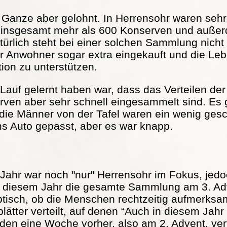
s Ganze aber gelohnt. In Herrensohr waren seh
 insgesamt mehr als 600 Konserven und außer
türlich steht bei einer solchen Sammlung nicht
r Anwohner sogar extra eingekauft und die Lebe
tion zu unterstützen.
Lauf gelernt haben war, dass das Verteilen der 
serven aber sehr schnell eingesammelt sind. Es
 die Männer von der Tafel waren ein wenig ge
ns Auto gepasst, aber es war knapp.
Jahr war noch "nur" Herrensohr im Fokus, jed
in diesem Jahr die gesamte Sammlung am 3. Adv
ptisch, ob die Menschen rechtzeitig aufmerks
ätter verteilt, auf denen “Auch in diesem Jah
rden eine Woche vorher, also am 2. Advent, vert