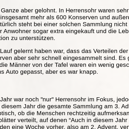
s Ganze aber gelohnt. In Herrensohr waren seh
 insgesamt mehr als 600 Konserven und außer
türlich steht bei einer solchen Sammlung nicht
r Anwohner sogar extra eingekauft und die Lebe
tion zu unterstützen.
Lauf gelernt haben war, dass das Verteilen der 
serven aber sehr schnell eingesammelt sind. Es
 die Männer von der Tafel waren ein wenig ge
ns Auto gepasst, aber es war knapp.
Jahr war noch "nur" Herrensohr im Fokus, jed
in diesem Jahr die gesamte Sammlung am 3. Adv
ptisch, ob die Menschen rechtzeitig aufmerks
ätter verteilt, auf denen “Auch in diesem Jah
rden eine Woche vorher, also am 2. Advent, vert