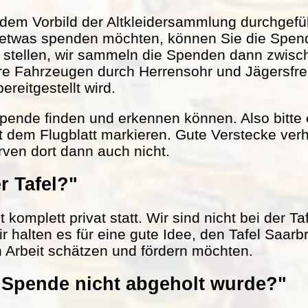
em Vorbild der Altkleidersammlung durchgefüh
 etwas spenden möchten, können Sie die Spen
r stellen, wir sammeln die Spenden dann zwisc
ere Fahrzeugen durch Herrensohr und Jägersfr
reitgestellt wird.
 Spende finden und erkennen können. Also bitte
t dem Flugblatt markieren. Gute Verstecke verh
rven dort dann auch nicht.
r Tafel?"
komplett privat statt. Wir sind nicht bei der Ta
ir halten es für eine gute Idee, den Tafel Saarb
n Arbeit schätzen und fördern möchten.
Spende nicht abgeholt wurde?"