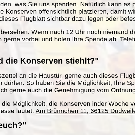
nden, was Sie uns spenden. Natürlich kann es 
le Konserven offensichtlich platzieren, damit w
ieses Flugblatt sichtbar dazu legen oder befes
übersehen: Wenn nach 12 Uhr noch niemand da 
 gerne vorbei und holen Ihre Spende ab. Tel
 die Konserven stiehlt?"
ettel an die Haustür, gerne auch dieses Flugbl
ln dürfen. So haben Sie die Möglichkeit, Ihre S
ich gerne auch die Genehmigung vom Ordnun
h die Möglichkeit, die Konserven inder Woche 
esse lautet:
Am Brünnchen 11, 66125 Dudweil
 euch?"