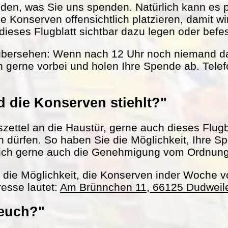
nden, was Sie uns spenden. Natürlich kann es 
le Konserven offensichtlich platzieren, damit w
ieses Flugblatt sichtbar dazu legen oder befes
übersehen: Wenn nach 12 Uhr noch niemand da 
 gerne vorbei und holen Ihre Spende ab. Tel
 die Konserven stiehlt?"
ettel an die Haustür, gerne auch dieses Flugbl
ln dürfen. So haben Sie die Möglichkeit, Ihre S
ich gerne auch die Genehmigung vom Ordnun
h die Möglichkeit, die Konserven inder Woche 
esse lautet:
Am Brünnchen 11, 66125 Dudweil
 euch?"