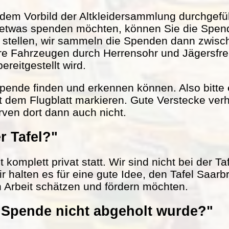
em Vorbild der Altkleidersammlung durchgefüh
 etwas spenden möchten, können Sie die Spen
r stellen, wir sammeln die Spenden dann zwisc
ere Fahrzeugen durch Herrensohr und Jägersfr
reitgestellt wird.
 Spende finden und erkennen können. Also bitte
t dem Flugblatt markieren. Gute Verstecke verh
rven dort dann auch nicht.
r Tafel?"
komplett privat statt. Wir sind nicht bei der Ta
ir halten es für eine gute Idee, den Tafel Saarb
n Arbeit schätzen und fördern möchten.
Spende nicht abgeholt wurde?"