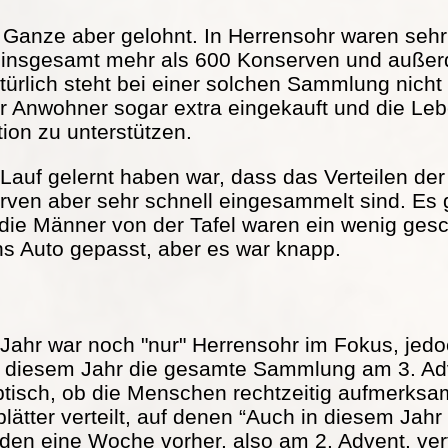
s Ganze aber gelohnt. In Herrensohr waren seh
 insgesamt mehr als 600 Konserven und außer
türlich steht bei einer solchen Sammlung nicht
r Anwohner sogar extra eingekauft und die Lebe
tion zu unterstützen.
Lauf gelernt haben war, dass das Verteilen der 
serven aber sehr schnell eingesammelt sind. Es
 die Männer von der Tafel waren ein wenig ge
ns Auto gepasst, aber es war knapp.
Jahr war noch "nur" Herrensohr im Fokus, jed
in diesem Jahr die gesamte Sammlung am 3. Adv
ptisch, ob die Menschen rechtzeitig aufmerks
ätter verteilt, auf denen “Auch in diesem Jah
rden eine Woche vorher, also am 2. Advent, vert