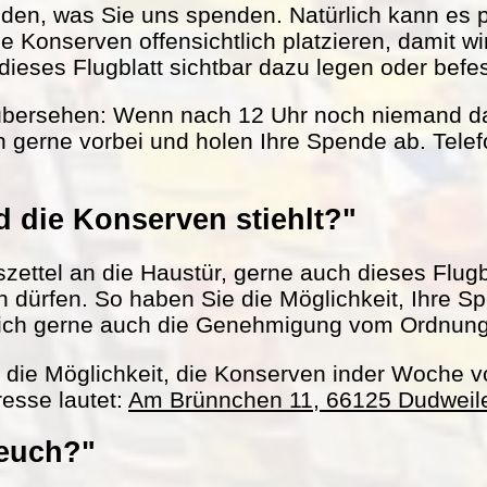
nden, was Sie uns spenden. Natürlich kann es 
le Konserven offensichtlich platzieren, damit w
ieses Flugblatt sichtbar dazu legen oder befes
übersehen: Wenn nach 12 Uhr noch niemand da 
 gerne vorbei und holen Ihre Spende ab. Tel
 die Konserven stiehlt?"
ettel an die Haustür, gerne auch dieses Flugbl
ln dürfen. So haben Sie die Möglichkeit, Ihre S
ich gerne auch die Genehmigung vom Ordnun
h die Möglichkeit, die Konserven inder Woche 
esse lautet:
Am Brünnchen 11, 66125 Dudweil
 euch?"