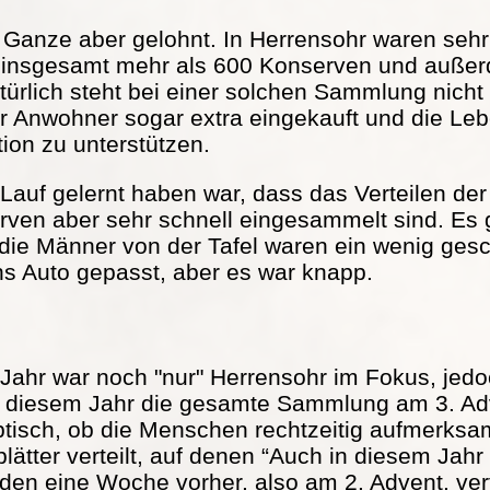
s Ganze aber gelohnt. In Herrensohr waren seh
 insgesamt mehr als 600 Konserven und außer
türlich steht bei einer solchen Sammlung nicht
r Anwohner sogar extra eingekauft und die Lebe
tion zu unterstützen.
Lauf gelernt haben war, dass das Verteilen der 
serven aber sehr schnell eingesammelt sind. Es
 die Männer von der Tafel waren ein wenig ge
ns Auto gepasst, aber es war knapp.
Jahr war noch "nur" Herrensohr im Fokus, jed
in diesem Jahr die gesamte Sammlung am 3. Adv
ptisch, ob die Menschen rechtzeitig aufmerks
ätter verteilt, auf denen “Auch in diesem Jah
rden eine Woche vorher, also am 2. Advent, vert