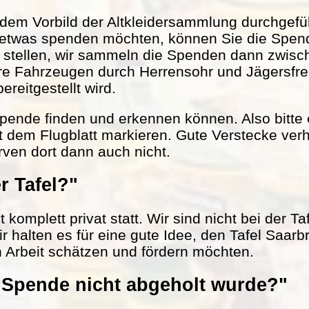
em Vorbild der Altkleidersammlung durchgefüh
 etwas spenden möchten, können Sie die Spen
r stellen, wir sammeln die Spenden dann zwisc
ere Fahrzeugen durch Herrensohr und Jägersfr
reitgestellt wird.
 Spende finden und erkennen können. Also bitte
t dem Flugblatt markieren. Gute Verstecke verh
rven dort dann auch nicht.
r Tafel?"
komplett privat statt. Wir sind nicht bei der Ta
ir halten es für eine gute Idee, den Tafel Saarb
n Arbeit schätzen und fördern möchten.
Spende nicht abgeholt wurde?"