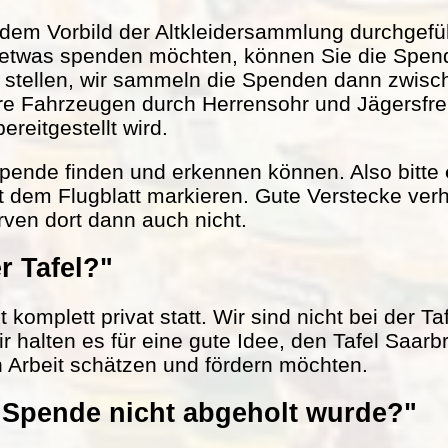
em Vorbild der Altkleidersammlung durchgefüh
 etwas spenden möchten, können Sie die Spen
r stellen, wir sammeln die Spenden dann zwisc
ere Fahrzeugen durch Herrensohr und Jägersfr
reitgestellt wird.
 Spende finden und erkennen können. Also bitte
t dem Flugblatt markieren. Gute Verstecke verh
rven dort dann auch nicht.
r Tafel?"
komplett privat statt. Wir sind nicht bei der Ta
ir halten es für eine gute Idee, den Tafel Saarb
n Arbeit schätzen und fördern möchten.
Spende nicht abgeholt wurde?"