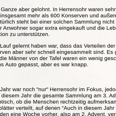
s Ganze aber gelohnt. In Herrensohr waren seh
 insgesamt mehr als 600 Konserven und außer
türlich steht bei einer solchen Sammlung nicht
r Anwohner sogar extra eingekauft und die Lebe
tion zu unterstützen.
Lauf gelernt haben war, dass das Verteilen der 
serven aber sehr schnell eingesammelt sind. Es
 die Männer von der Tafel waren ein wenig ge
ns Auto gepasst, aber es war knapp.
Jahr war noch "nur" Herrensohr im Fokus, jed
in diesem Jahr die gesamte Sammlung am 3. Adv
ptisch, ob die Menschen rechtzeitig aufmerks
ätter verteilt, auf denen “Auch in diesem Jah
rden eine Woche vorher, also am 2. Advent, vert