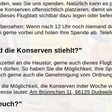
nden, was Sie uns spenden. Natürlich kann es 
le Konserven offensichtlich platzieren, damit w
ieses Flugblatt sichtbar dazu legen oder befes
übersehen: Wenn nach 12 Uhr noch niemand da 
 gerne vorbei und holen Ihre Spende ab. Tel
 die Konserven stiehlt?"
ettel an die Haustür, gerne auch dieses Flugbl
ln dürfen. So haben Sie die Möglichkeit, Ihre S
ich gerne auch die Genehmigung vom Ordnun
h die Möglichkeit, die Konserven inder Woche 
esse lautet:
Am Brünnchen 11, 66125 Dudweil
 euch?"