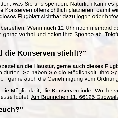
nden, was Sie uns spenden. Natürlich kann es 
le Konserven offensichtlich platzieren, damit w
ieses Flugblatt sichtbar dazu legen oder befes
übersehen: Wenn nach 12 Uhr noch niemand da 
 gerne vorbei und holen Ihre Spende ab. Tel
 die Konserven stiehlt?"
ettel an die Haustür, gerne auch dieses Flugbl
ln dürfen. So haben Sie die Möglichkeit, Ihre S
ich gerne auch die Genehmigung vom Ordnun
h die Möglichkeit, die Konserven inder Woche 
esse lautet:
Am Brünnchen 11, 66125 Dudweil
 euch?"