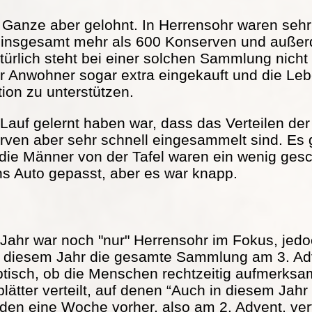
s Ganze aber gelohnt. In Herrensohr waren seh
 insgesamt mehr als 600 Konserven und außer
türlich steht bei einer solchen Sammlung nicht
r Anwohner sogar extra eingekauft und die Lebe
tion zu unterstützen.
Lauf gelernt haben war, dass das Verteilen der 
serven aber sehr schnell eingesammelt sind. Es
 die Männer von der Tafel waren ein wenig ge
ns Auto gepasst, aber es war knapp.
Jahr war noch "nur" Herrensohr im Fokus, jed
in diesem Jahr die gesamte Sammlung am 3. Adv
ptisch, ob die Menschen rechtzeitig aufmerks
ätter verteilt, auf denen “Auch in diesem Jah
rden eine Woche vorher, also am 2. Advent, vert