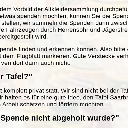
em Vorbild der Altkleidersammlung durchgefüh
 etwas spenden möchten, können Sie die Spen
r stellen, wir sammeln die Spenden dann zwisc
ere Fahrzeugen durch Herrensohr und Jägersfr
reitgestellt wird.
 Spende finden und erkennen können. Also bitte
t dem Flugblatt markieren. Gute Verstecke verh
rven dort dann auch nicht.
r Tafel?"
komplett privat statt. Wir sind nicht bei der Ta
ir halten es für eine gute Idee, den Tafel Saarb
n Arbeit schätzen und fördern möchten.
Spende nicht abgeholt wurde?"