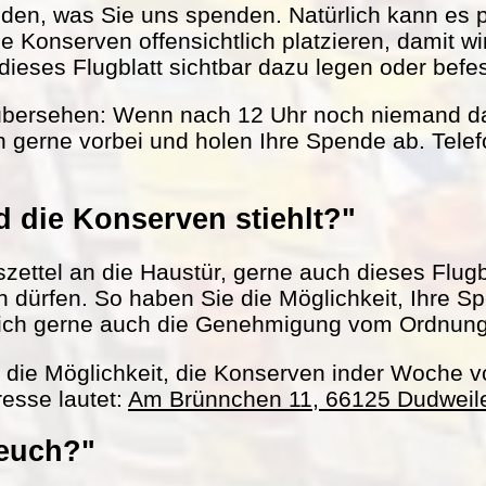
nden, was Sie uns spenden. Natürlich kann es 
le Konserven offensichtlich platzieren, damit w
ieses Flugblatt sichtbar dazu legen oder befes
übersehen: Wenn nach 12 Uhr noch niemand da 
 gerne vorbei und holen Ihre Spende ab. Tel
 die Konserven stiehlt?"
ettel an die Haustür, gerne auch dieses Flugbl
ln dürfen. So haben Sie die Möglichkeit, Ihre S
ich gerne auch die Genehmigung vom Ordnun
h die Möglichkeit, die Konserven inder Woche 
esse lautet:
Am Brünnchen 11, 66125 Dudweil
 euch?"