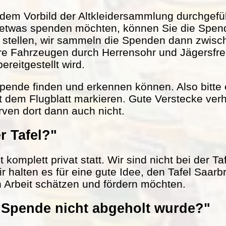
em Vorbild der Altkleidersammlung durchgefüh
 etwas spenden möchten, können Sie die Spen
r stellen, wir sammeln die Spenden dann zwisc
ere Fahrzeugen durch Herrensohr und Jägersfr
reitgestellt wird.
 Spende finden und erkennen können. Also bitte
t dem Flugblatt markieren. Gute Verstecke verh
rven dort dann auch nicht.
r Tafel?"
komplett privat statt. Wir sind nicht bei der Ta
ir halten es für eine gute Idee, den Tafel Saarb
n Arbeit schätzen und fördern möchten.
Spende nicht abgeholt wurde?"