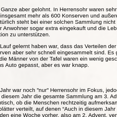
s Ganze aber gelohnt. In Herrensohr waren seh
 insgesamt mehr als 600 Konserven und außer
türlich steht bei einer solchen Sammlung nicht
r Anwohner sogar extra eingekauft und die Lebe
tion zu unterstützen.
Lauf gelernt haben war, dass das Verteilen der 
serven aber sehr schnell eingesammelt sind. Es
 die Männer von der Tafel waren ein wenig ge
ns Auto gepasst, aber es war knapp.
Jahr war noch "nur" Herrensohr im Fokus, jed
in diesem Jahr die gesamte Sammlung am 3. Adv
ptisch, ob die Menschen rechtzeitig aufmerks
ätter verteilt, auf denen “Auch in diesem Jah
rden eine Woche vorher, also am 2. Advent, vert