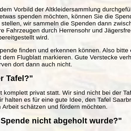
em Vorbild der Altkleidersammlung durchgefüh
 etwas spenden möchten, können Sie die Spen
r stellen, wir sammeln die Spenden dann zwisc
ere Fahrzeugen durch Herrensohr und Jägersfr
reitgestellt wird.
 Spende finden und erkennen können. Also bitte
t dem Flugblatt markieren. Gute Verstecke verh
rven dort dann auch nicht.
r Tafel?"
komplett privat statt. Wir sind nicht bei der Ta
ir halten es für eine gute Idee, den Tafel Saarb
n Arbeit schätzen und fördern möchten.
Spende nicht abgeholt wurde?"