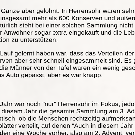
s Ganze aber gelohnt. In Herrensohr waren seh
 insgesamt mehr als 600 Konserven und außer
türlich steht bei einer solchen Sammlung nicht
r Anwohner sogar extra eingekauft und die Lebe
tion zu unterstützen.
Lauf gelernt haben war, dass das Verteilen der 
serven aber sehr schnell eingesammelt sind. Es
 die Männer von der Tafel waren ein wenig ge
ns Auto gepasst, aber es war knapp.
Jahr war noch "nur" Herrensohr im Fokus, jed
in diesem Jahr die gesamte Sammlung am 3. Adv
ptisch, ob die Menschen rechtzeitig aufmerks
ätter verteilt, auf denen “Auch in diesem Jah
rden eine Woche vorher, also am 2. Advent, vert