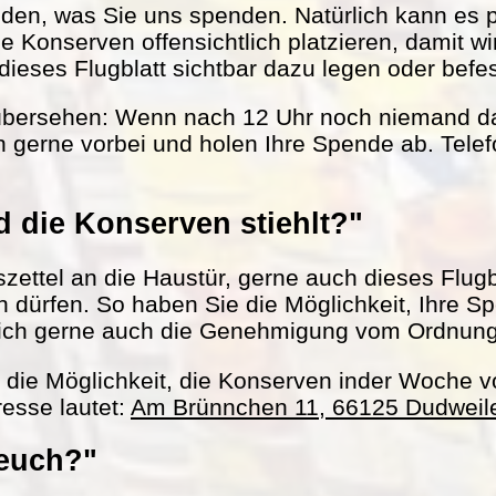
nden, was Sie uns spenden. Natürlich kann es 
le Konserven offensichtlich platzieren, damit w
ieses Flugblatt sichtbar dazu legen oder befes
übersehen: Wenn nach 12 Uhr noch niemand da 
 gerne vorbei und holen Ihre Spende ab. Tel
 die Konserven stiehlt?"
ettel an die Haustür, gerne auch dieses Flugbl
ln dürfen. So haben Sie die Möglichkeit, Ihre S
ich gerne auch die Genehmigung vom Ordnun
h die Möglichkeit, die Konserven inder Woche 
esse lautet:
Am Brünnchen 11, 66125 Dudweil
 euch?"