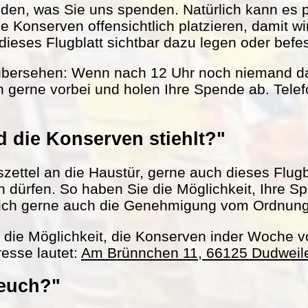
nden, was Sie uns spenden. Natürlich kann es 
le Konserven offensichtlich platzieren, damit w
ieses Flugblatt sichtbar dazu legen oder befes
übersehen: Wenn nach 12 Uhr noch niemand da 
 gerne vorbei und holen Ihre Spende ab. Tel
 die Konserven stiehlt?"
ettel an die Haustür, gerne auch dieses Flugbl
ln dürfen. So haben Sie die Möglichkeit, Ihre S
ich gerne auch die Genehmigung vom Ordnun
h die Möglichkeit, die Konserven inder Woche 
esse lautet:
Am Brünnchen 11, 66125 Dudweil
 euch?"