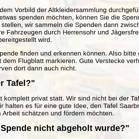
em Vorbild der Altkleidersammlung durchgefüh
 etwas spenden möchten, können Sie die Spen
r stellen, wir sammeln die Spenden dann zwisc
ere Fahrzeugen durch Herrensohr und Jägersfr
reitgestellt wird.
 Spende finden und erkennen können. Also bitte
t dem Flugblatt markieren. Gute Verstecke verh
rven dort dann auch nicht.
r Tafel?"
komplett privat statt. Wir sind nicht bei der Ta
ir halten es für eine gute Idee, den Tafel Saarb
n Arbeit schätzen und fördern möchten.
Spende nicht abgeholt wurde?"