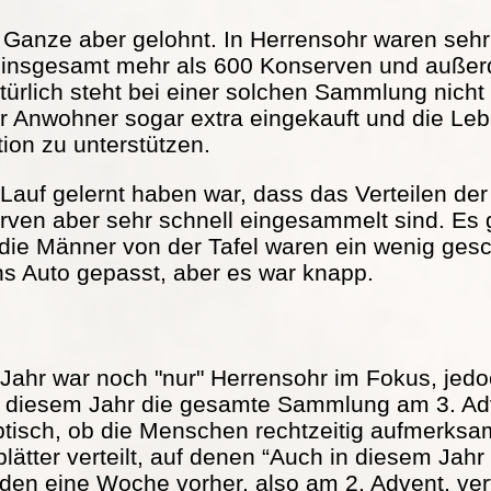
s Ganze aber gelohnt. In Herrensohr waren seh
 insgesamt mehr als 600 Konserven und außer
türlich steht bei einer solchen Sammlung nicht
r Anwohner sogar extra eingekauft und die Lebe
tion zu unterstützen.
Lauf gelernt haben war, dass das Verteilen der 
serven aber sehr schnell eingesammelt sind. Es
 die Männer von der Tafel waren ein wenig ge
ns Auto gepasst, aber es war knapp.
Jahr war noch "nur" Herrensohr im Fokus, jed
in diesem Jahr die gesamte Sammlung am 3. Adv
ptisch, ob die Menschen rechtzeitig aufmerks
ätter verteilt, auf denen “Auch in diesem Jah
rden eine Woche vorher, also am 2. Advent, vert