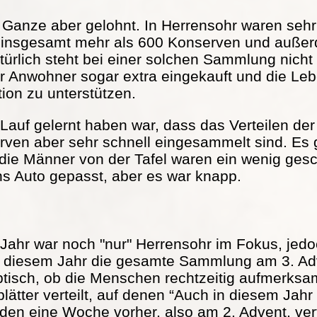
s Ganze aber gelohnt. In Herrensohr waren seh
 insgesamt mehr als 600 Konserven und außer
türlich steht bei einer solchen Sammlung nicht
r Anwohner sogar extra eingekauft und die Lebe
tion zu unterstützen.
Lauf gelernt haben war, dass das Verteilen der 
serven aber sehr schnell eingesammelt sind. Es
 die Männer von der Tafel waren ein wenig ge
ns Auto gepasst, aber es war knapp.
Jahr war noch "nur" Herrensohr im Fokus, jed
in diesem Jahr die gesamte Sammlung am 3. Adv
ptisch, ob die Menschen rechtzeitig aufmerks
ätter verteilt, auf denen “Auch in diesem Jah
rden eine Woche vorher, also am 2. Advent, vert