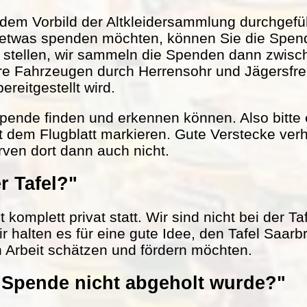
em Vorbild der Altkleidersammlung durchgefüh
 etwas spenden möchten, können Sie die Spen
r stellen, wir sammeln die Spenden dann zwisc
ere Fahrzeugen durch Herrensohr und Jägersfr
reitgestellt wird.
 Spende finden und erkennen können. Also bitte
t dem Flugblatt markieren. Gute Verstecke verh
rven dort dann auch nicht.
r Tafel?"
komplett privat statt. Wir sind nicht bei der Ta
ir halten es für eine gute Idee, den Tafel Saarb
n Arbeit schätzen und fördern möchten.
Spende nicht abgeholt wurde?"