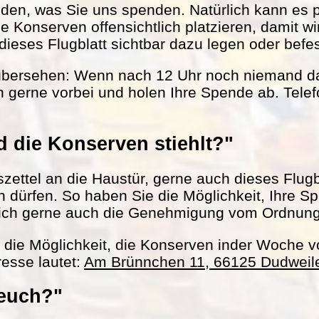
nden, was Sie uns spenden. Natürlich kann es 
le Konserven offensichtlich platzieren, damit w
ieses Flugblatt sichtbar dazu legen oder befes
übersehen: Wenn nach 12 Uhr noch niemand da 
 gerne vorbei und holen Ihre Spende ab. Tel
 die Konserven stiehlt?"
ettel an die Haustür, gerne auch dieses Flugbl
ln dürfen. So haben Sie die Möglichkeit, Ihre S
ich gerne auch die Genehmigung vom Ordnun
h die Möglichkeit, die Konserven inder Woche 
esse lautet:
Am Brünnchen 11, 66125 Dudweil
 euch?"